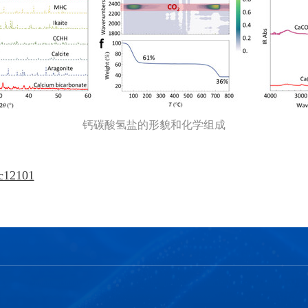
钙碳酸氢盐的形貌和化学组成
5c12101