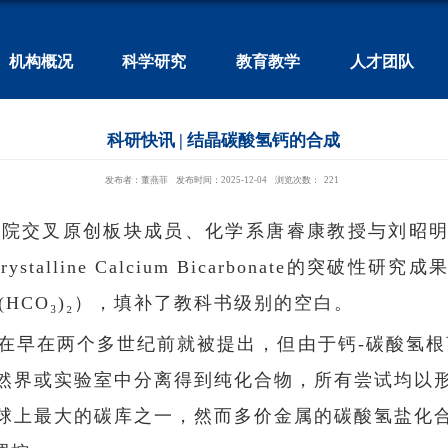
机构概况
科学研究
教育教学
人才团队
科研快讯 | 结晶碳酸氢钙的合成
发布者：董燕菲
发布时间：2025-12-04
浏览次数：
221
院交叉原创板块成员、化学系唐睿康教授与刘昭明
 Crystalline Calcium Bicarbonate
HCO₃)₂），填补了教科书级别的空白。
）的存在早在两个多世纪前就被提出，但由于钙-碳酸氢
然界或实验室中分离得到纯化合物，所有尝试均以
球上最大的碳库之一，然而多价金属的碳酸氢盐化