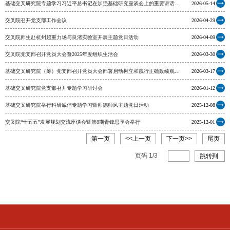
基础交叉研究院专题学习习近平总书记在加强基础研究座谈会上的重要讲话精
2026-05-14
神
交叉院召开党支部工作会议
2026-04-29
交叉院师生赴杭州超重力场与良渚实验室开展主题党日活动
2026-04-09
交叉院党支部召开党员大会暨2025年度组织生活会
2026-03-30
基础交叉研究院（筹）党支部召开党员大会部署启动树立和践行正确政绩观学
2026-03-17
习教育工作
基础交叉研究院党支部召开专题学习研讨会
2026-01-12
基础交叉研究院举行科研诚信专题学习暨师德师风主题党日活动
2025-12-08
交叉院“十五五”发展规划交流座谈会暨第8期青锋思享会举行
2025-12-01
第一页
<<上一页
下一页>>
尾页
页码
1
/
3
跳转到