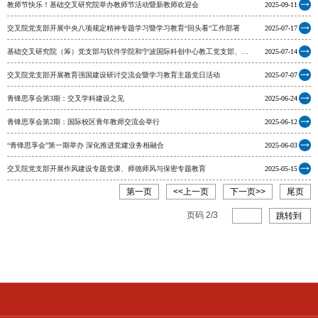
教师节快乐！基础交叉研究院举办教师节活动暨新教师欢迎会
2025-09-11
交叉院党支部开展中央八项规定精神专题学习暨学习教育“回头看”工作部署
2025-07-17
基础交叉研究院（筹）党支部与软件学院和宁波国际科创中心教工党支部、20
2025-07-14
22级联合党支部开展党建共建活动
交叉院党支部开展教育强国建设研讨交流会暨学习教育主题党日活动
2025-07-07
青锋思享会第3期：交叉学科建设之见
2025-06-24
青锋思享会第2期：国际校区青年教师交流会举行
2025-06-12
“青锋思享会”第一期举办 深化推进党建业务相融合
2025-06-03
交叉院党支部开展作风建设专题党课、师德师风与保密专题教育
2025-05-15
第一页
<<上一页
下一页>>
尾页
页码
2
/
3
跳转到